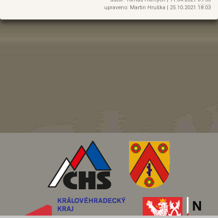
upraveno: Martin Hruška |
25.10.2021
18:03