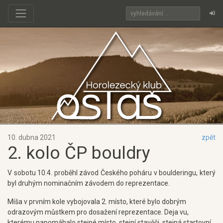
10. dubna 2021
zpět
2. kolo ČP bouldry
V sobotu 10.4. proběhl závod Českého poháru v boulderingu, který
byl druhým nominačním závodem do reprezentace.
Míša v prvním kole vybojovala 2. místo, které bylo dobrým
odrazovým můstkem pro dosažení reprezentace. Deja vu,
kterému napomáhalo stejné místo, stejní stavěči, stejná startovní