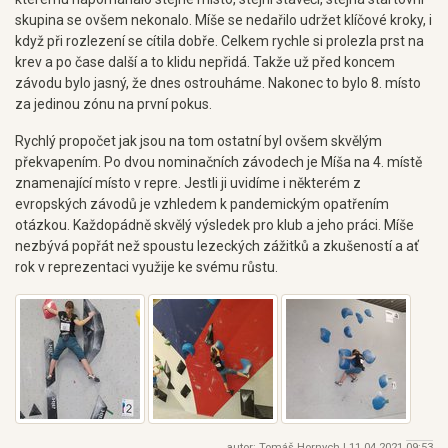
skupina se ovšem nekonalo. Míše se nedařilo udržet klíčové kroky, i
když při rozlezení se cítila dobře. Celkem rychle si prolezla prst na
krev a po čase další a to klidu nepřidá. Takže už před koncem
závodu bylo jasný, že dnes ostrouháme. Nakonec to bylo 8. místo
za jedinou zónu na první pokus.
Rychlý propočet jak jsou na tom ostatní byl ovšem skvělým
překvapením. Po dvou nominačních závodech je Míša na 4. místě
znamenající místo v repre. Jestli ji uvidíme i některém z
evropských závodů je vzhledem k pandemickým opatřením
otázkou. Každopádně skvělý výsledek pro klub a jeho práci. Míše
nezbývá popřát než spoustu lezeckých zážitků a zkušeností a ať
rok v reprezentaci využije ke svému růstu.
autor: Tomáš Hornych |
11.04.2021
09:53