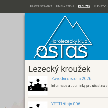
HLAVNÍ STRÁNKA
UMĚLÁ STĚNA
KROUŽEK
ČLENSTVÍ
Lezecký kroužek
Závodní sezóna 2026
Informace a podmínky pro účast na so
YETTI štajn 006