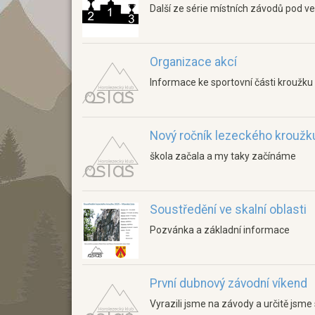
Další ze série místních závodů pod 
Organizace akcí
Informace ke sportovní části kroužku
Nový ročník lezeckého kroužk
škola začala a my taky začínáme
Soustředění ve skalní oblasti
Pozvánka a základní informace
První dubnový závodní víkend
Vyrazili jsme na závody a určitě jsme s