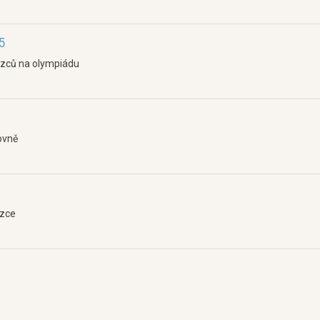
5
ezců na olympiádu
ovně
ezce