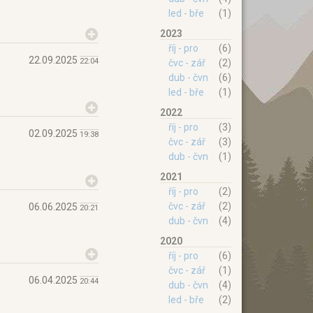
led - bře
(1)
2023
říj - pro
(6)
22.09.2025
22:04
čvc - zář
(2)
dub - čvn
(6)
led - bře
(1)
2022
říj - pro
(3)
02.09.2025
19:38
čvc - zář
(3)
dub - čvn
(1)
2021
říj - pro
(2)
čvc - zář
(2)
06.06.2025
20:21
dub - čvn
(4)
2020
říj - pro
(6)
čvc - zář
(1)
06.04.2025
20:44
dub - čvn
(4)
led - bře
(2)