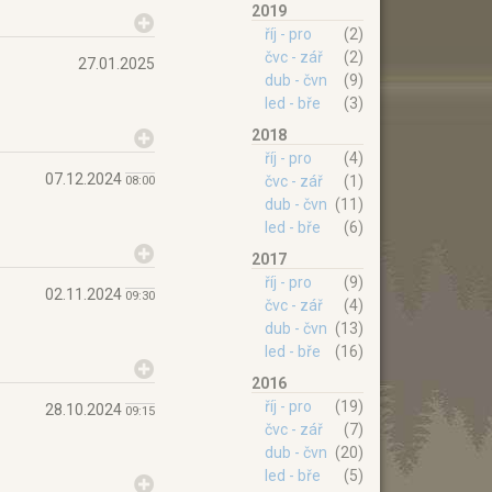
2019
říj - pro
(2)
čvc - zář
(2)
27.01.2025
dub - čvn
(9)
led - bře
(3)
2018
říj - pro
(4)
07.12.2024
čvc - zář
(1)
08:00
dub - čvn
(11)
led - bře
(6)
2017
říj - pro
(9)
02.11.2024
09:30
čvc - zář
(4)
dub - čvn
(13)
led - bře
(16)
2016
říj - pro
(19)
28.10.2024
09:15
čvc - zář
(7)
dub - čvn
(20)
led - bře
(5)