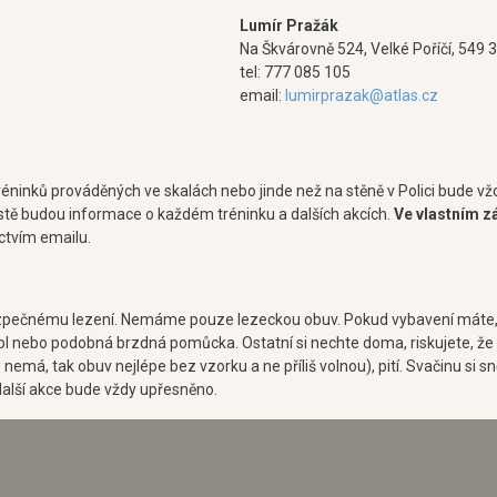
Lumír Pražák
Na Škvárovně 524, Velké Poříčí, 549 
tel: 777 085 105
email:
lumirprazak@atlas.cz
 tréninků prováděných ve skalách nebo jinde než na stěně v Polici bude
ě budou informace o každém tréninku a dalších akcích.
Ve vlastním z
tvím emailu.
pečnému lezení. Nemáme pouze lezeckou obuv. Pokud vybavení máte, m
bl nebo podobná brzdná pomůcka. Ostatní si nechte doma, riskujete, že t
do nemá, tak obuv nejlépe bez vzorku a ne příliš volnou), pití. Svačinu s
 další akce bude vždy upřesněno.