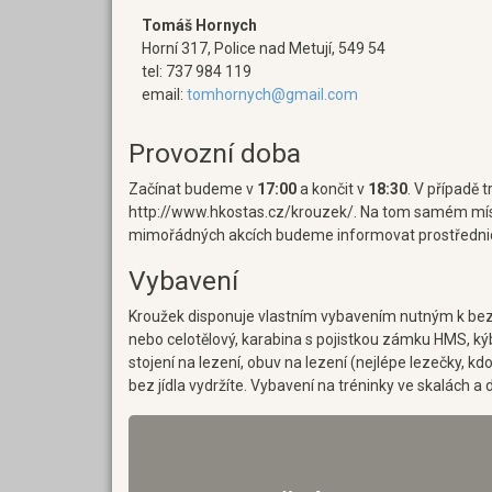
Tomáš Hornych
Horní 317, Police nad Metují, 549 54
tel: 737 984 119
email:
tomhornych@gmail.com
Provozní doba
Začínat budeme v
17:00
a končit v
18:30
. V případě
http://www.hkostas.cz/krouzek/. Na tom samém míst
mimořádných akcích budeme informovat prostřednic
Vybavení
Kroužek disponuje vlastním vybavením nutným k bez
nebo celotělový, karabina s pojistkou zámku HMS, ký
stojení na lezení, obuv na lezení (nejlépe lezečky, k
bez jídla vydržíte. Vybavení na tréninky ve skalách a