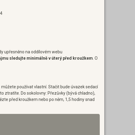
34
 vždy upřesněno na oddílovém webu
ájmu sledujte minimálně v úterý před kroužkem
. O
ůžete používat vlastní. Stačit bude úvazek sedací
o ztratíte. Do sokolovny: Přezůvky (bývá chladno),
i snězte před kroužkem nebo po něm, 1,5 hodiny snad