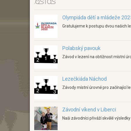
Olympiáda dětí a mládeže 202
Gratulujeme k postupu dvou našich l
Polabský pavouk
Závod v lezení na obtížnost místní úr
Lezečkiáda Náchod
Závody místní úrovně pro začínající l
Závodní víkend v Liberci
Naši závodníci přiváží skvělé výsledky