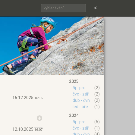
2025
říj - pro
(2)
čvc - zář
(2)
16.12.2025
16:16
dub - čvn
(2)
led - bře
(1)
2024
říj - pro
(5)
čvc - zář
(1)
12.10.2025
16:07
dub - čvn
(4)