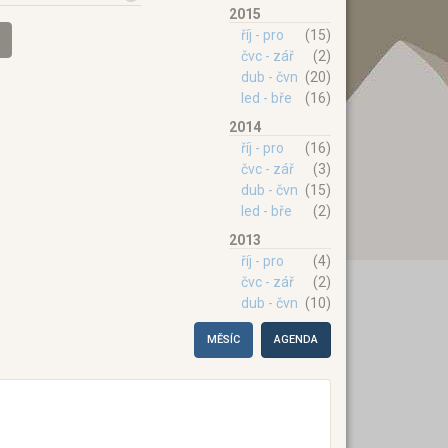
2015
říj - pro
(15)
čvc - zář
(2)
dub - čvn
(20)
led - bře
(16)
2014
říj - pro
(16)
čvc - zář
(3)
dub - čvn
(15)
led - bře
(2)
2013
říj - pro
(4)
čvc - zář
(2)
dub - čvn
(10)
MĚSÍC
AGENDA