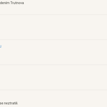
vedením Trutnova
u
e neztratili.