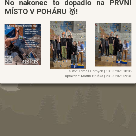
No nakonec to dopadlo na PRVNÍ
MÍSTO V POHÁRU 🥇!
autor: Tomáš Hornych |
13.03.2026
18:05
upraveno: Martin Hruška |
23.03.2026
09:31