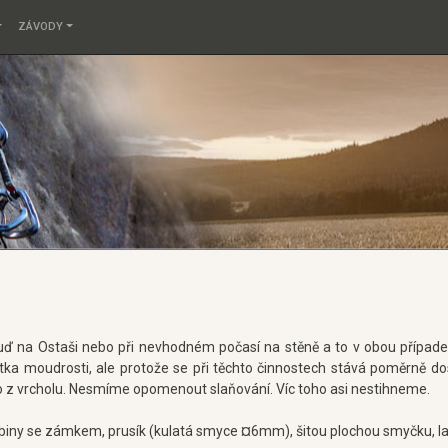
ZÁVODY
buď na Ostaši nebo při nevhodném počasí na stěně a to v obou případ
ka moudrosti, ale protože se při těchto činnostech stává poměrně dost
bo z vrcholu. Nesmíme opomenout slaňování. Víc toho asi nestihneme.
rabiny se zámkem, prusík (kulatá smyce ¤6mm), šitou plochou smyčku, la