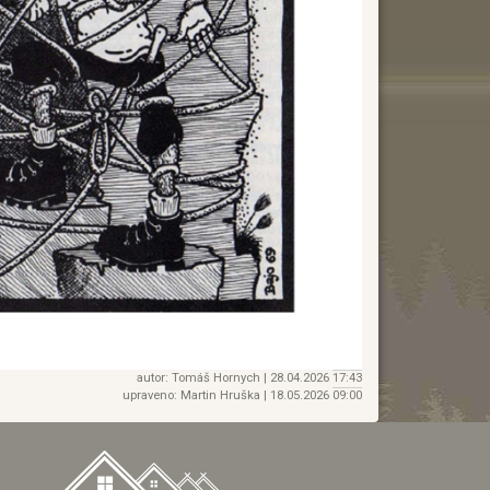
autor: Tomáš Hornych |
28.04.2026
17:43
upraveno: Martin Hruška |
18.05.2026
09:00