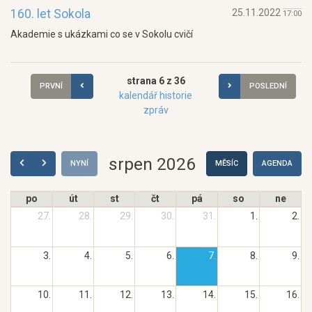
160. let Sokola
25.11.2022
17:00
Akademie s ukázkami co se v Sokolu cvičí
strana 6 z 36
PRVNÍ
POSLEDNÍ
kalendář historie
zpráv
srpen 2026
NYNÍ
MĚSÍC
AGENDA
po
út
st
čt
pá
so
ne
27.
28.
29.
30.
31.
1.
2.
3.
4.
5.
6.
7.
8.
9.
10.
11.
12.
13.
14.
15.
16.